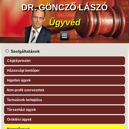
DR. GÖNCZŐ LÁSZÓ
Ügyvéd
Szolgáltatások
Cégképviselet
Házassági bontóper
Ingatlan ügyek
Non-profit szervezetek
Tartozások behajtása
Társasházi ügyek
Öröklési ügyek